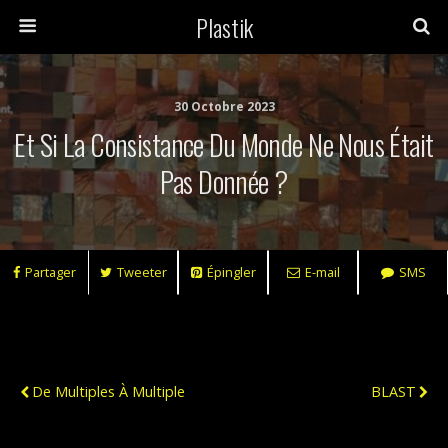
Plastik
30 Octobre 2023
Et Si La Consistance Du Monde Ne Nous Était
Pas Donnée ?
Partager
Tweeter
Épingler
E-mail
SMS
Publication Précédente
Publication Suivante
De Multiples À Multiple
BLAST