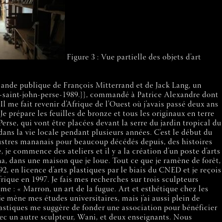
Figure 3 : Vue partielle des objets d’art
mande publique de François Mitterrand et de Jack Lang, un
-saint-john-perse-1989.}}, commandé à Patrice Alexandre dont
. Il me fait revenir d’Afrique de l’Ouest où j’avais passé deux ans
e prépare les feuilles de bronze et tous les originaux en terre
rse, qui vont être placées devant la serre du jardin tropical du
ns la vie locale pendant plusieurs années. C’est le début du
illustres mananais pour beaucoup décédés depuis, des histoires
, je commence des ateliers et il y a la création d’un poste d’arts
ana, dans une maison que je loue. Tout ce que je ramène de forêt,
992, en licence d’arts plastiques par le biais du CNED et je reçois
ique en 1997. Je fais mes recherches sur trois sculpteurs
me : « Marron, un art de la fugue. Art et esthétique chez les
je mène mes études universitaires, mais j’ai aussi plein de
plastiques me suggère de fonder une association pour bénéficier
vec un autre sculpteur, Wani, et deux enseignants. Nous