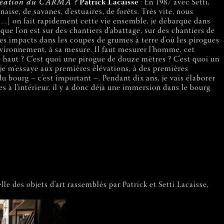
 création du CARMA ?
Patrick Lacaisse
: En 1987 avec Setti,
e, de savanes, d’estuaires, de forêts. Très vite, nous
s […] on fait rapidement cette vie ensemble, je débarque dans
que l’on est sur des chantiers d’abattage, sur des chantiers de
 les impacts dans les coupes de grumes à terre d’où les pirogues
nvironnement, à sa mesure. Il faut mesurer l’homme, cet
e haut ? C’est quoi une pirogue de douze mètres ? C’est quoi un
 je m’essaye aux premières élévations, à des premières
du bourg – c’est important –. Pendant dix ans, je vais élaborer
s à l’intérieur, il y a donc déjà une immersion dans le bourg
lle des objets d’art rassemblés par Patrick et Setti Lacaisse,