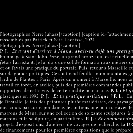
Photographies Pierre Juhasz[/caption] [caption id="attachment
rassemblés par Patrick et Setti Lacaisse, 2024.
Photographies Pierre Juhasz[/caption]
P. J. :
Et avant d’arriver à Mana, avais-tu déjà une pratiqu
hommage à Saint-John Perse, un grand bronze qui est actuelle
j’étais l’assistant. Je lui dois une solide formation aux métiers d
et où j’avais une pratique du portrait. Puis, retour à Marseille 
sur de grands portiques. Ce sont neuf feuilles monumentales grou
Jardin de Plantes à Paris. Après un moment à Marseille, nous a
travail en forêt, en atelier, puis des premières commandes publi
rapportées de cette vie, de cette ruralité mananaise.
P. J. :
Et q
plastiques en 1993.
P. J. :
Et ta pratique artistique ?
P. L. :
En 
je l’installe. Je fais des peintures plutôt matiéristes, des paysa
mes cours par correspondance. Je soutiens une maîtrise avec Jea
marrons de Mana, sur une collection de soixante sculptures, à tr
marrons et la sculpture, en particulier ».
P. J. :
Et comment s’es
projets d’expositions, d’ateliers, de voyages de recherche. La 
de financements pour les premières expositions que je prépare 