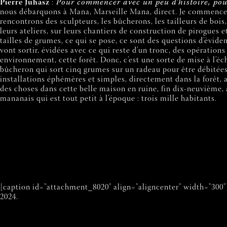
Pierre Juhasz
:
Pour commencer avec un peu d’histoire, pou
nous débarquons à Mana, Marseille Mana, direct. Je commence pa
rencontrons des sculpteurs, les bûcherons, les tailleurs de boi
leurs ateliers, sur leurs chantiers de construction de pirogues e
tailles de grumes, ce qui se pose, ce sont des questions d’évide
vont sortir, évidées avec ce qui reste d’un tronc, des opérati
environnement, cette forêt. Donc, c’est une sorte de mise à l’éc
bûcheron qui sort cinq grumes sur un radeau pour être débitées 
installations éphémères et simples, directement dans la forêt, a
des choses dans cette belle maison en ruine, fin dix-neuvième, 
mananais qui est tout petit à l’époque : trois mille habitants.
[caption id="attachment_8020" align="aligncenter" width="300"
2024.