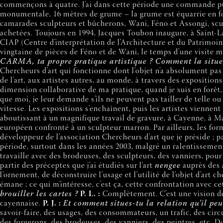
commençons à quatre. J’ai dans cette période une commande publ
monumentale, 16 mètres de grume – la grume est équarrie en forê
camarades sculpteurs et bûcherons, Wani, Féno et Assongi, sculpte
achetées. Toujours en 1994, Jacques Toubon inaugure, à Saint-La
CIAP (Centre d’interprétation de l’Architecture et du Patrimoin
vingtaine de pièces de Féno et de Wani, le temps d’une visite m
CARMA, ta propre pratique artistique ? Comment la situes
Chercheurs d’art qui fonctionne dont l’objet n’a absolument pas
de l’art, aux artistes autres, au monde, à travers des expositions
dimension collaborative de ma pratique, quand je suis en forêt, d
que moi, je leur demande s’ils ne peuvent pas tailler de telle ou
vitesse. Les expositions s’enchaînent, puis les artistes viennent
aboutissant à un magnifique travail de gravure, à Cayenne, à M
européen confronté à un sculpteur marron. Par ailleurs, les form
développeur de l’association Chercheurs d’art que je préside ; pa
période, surtout dans les années 2003, malgré un ralentissement
travaille avec des brodeuses, des sculpteurs, des vanniers, pour
partir des préceptes que j’ai étudiés sur l’art
nengee
auprès des a
l’ornement, de déconstruire l’usage et l’utilité de l’objet d’art
émane ; ce qui m’intéresse, c’est ça, cette confrontation avec cet
brouiller les cartes ?
P. L. :
Complètement. C’est une vision de 
cayennaise.
P. J. :
Et comment situes-tu la relation qu’il peut
savoir-faire, des usages, des consommateurs, un trafic, des circu
des forgerons, des brodeuses, des vanniers, des peintres, etc. D