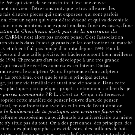
 Prêt qui vient de se construire. C’est une œuvre
t qui vient d’être construit, que je travaille avec les
e fais d’autres pièces qui sont exposées, qui sont parfois
, c’est un squat qui vient d’être évacué et qui va devenir le
casion, nous montons une exposition dans l’une des cases, d’une
ation de Chercheurs d’art, puis de la naissance du
e CARMA n’est alors pas encore pensé. C’est l’association
arts visuels dans l’ouest guyanais en les confrontant au marché
n. Cet objectif n’a pas bougé d’un iota depuis 1994. Pour la
ai besoin d’une taille précise, les bûcherons sont bien meilleurs
r de 1994, Chercheurs d’art se développe à une très grande
97 qui travaille avec les camarades sculpteurs Djukas,
andre avec le sculpteur Wani. Expérience d’un sculpteur
 Le problème, c’est que je suis le principal acteur,
e, j’ai une vie familiale et aussi une vie sociale. Dans cette
 plastiques ; j’ai quelques projets, notamment collectifs : je
r passes commande ?
P. L. :
C’est ça. Ce qui m’intéresse, à
roprier cette manière de penser l’œuvre d’art, de penser
’oral, en confrontation avec les cultures de l’écrit dont on
ça le fondement de ta pratique, une certaine façon de
 plateforme européenne ou occidentale ou universitaire ou même
ne s’y situe pas du tout. On a des personnes, des principes, des
iciens, des photographes, des vidéastes, des tailleurs de bois,
ns très académiques qui essaient de faire rentrer tout cela dans