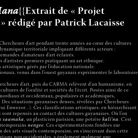
 Mana
{{Extrait de « Projet
» rédigé par Patrick Lacaisse
n Chercheurs d’art pendant trente années au cœur des cultures
dynamique territoriale impliquant différents acteurs :
demandes d’amateurs d’art éclairés.
s d’artistes premiers pratiquant un art ethnique.
artistiques gérés par l’éducation nationale.
ionaux, venus dans l’ouest guyanais expérimenter le laboratoire
 Chercheurs d’art, puis du CARMA relèvent d’un humanisme, en
ltures de l’oralité et sociétés de l’écrit. Posées ainsi de ce
rimordiaux et occidentaux, populaires et académiques,
. Des situations guyanaises denses, révélées par Chercheurs
ui Enwezor…). Ces classifications artistiques, en hiérarchisant
 sont repensés au contact des cultures guyanaises. Où l’on
ur
saamaka
, un plasticien parisien, une potière
kali’na
. C’est
contemporains
nengee
. Ces expérimentations fondées sur
n des arts visuels contemporains, en s’inscrivant dans cette
 créations non occidentales, a également malmené une