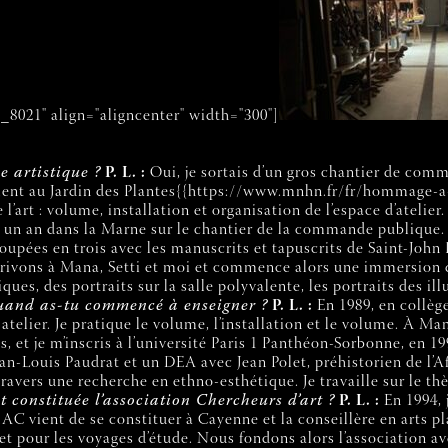
_8021" align="aligncenter" width="300"]
e artistique ?
P. L. :
Oui, je sortais d’un gros chantier de com
ment au Jardin des Plantes{{https://www.mnhn.fr/fr/hommage-a
e l’art : volume, installation et organisation de l’espace d’atelier
et un an dans la Marne sur le chantier de la commande publique. J
pées en trois avec les manuscrits et tapuscrits de Saint-John Pe
rrivons à Mana, Setti et moi et commence alors une immersion da
ques, des portraits sur la salle polyvalente, les portraits des 
uand as-tu commencé à enseigner ?
P. L. :
En 1989, en collège
atelier. Je pratique le volume, l’installation et le volume. À M
ges, et je m’inscris à l’université Paris 1 Panthéon-Sorbonne, en 1
n-Louis Paudrat et un DEA avec Jean Polet, préhistorien de l’Afr
avers une recherche en ethno-esthétique. Je travaille sur le thè
t constituée l’association Chercheurs d’art ?
P. L. :
En 1994, 
DRAC vient de se constituer à Cayenne et la conseillère en arts 
et pour les voyages d’étude. Nous fondons alors l’association a