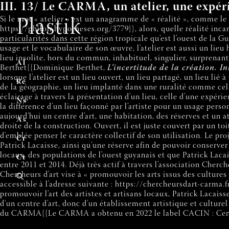
III. 13/ Le CARMA, un atelier, une expér
Si le mot « atelier » est un anagramme de « réalité », comme le
Plastik
https://philofr.hypotheses.org/3779}}, alors, quelle réalité in
particularités dans cette région tropicale qu’est l’ouest de la Gu
usage et le vocabulaire de son œuvre, l’atelier est aussi un lieu 
lieu insolite, hors du commun, inhabituel, singulier, surprenant 
A
ccuei
l
Berthet{{Dominique Berthet,
L’incertitude de la création. In
lorsque l’atelier est un lieu ouvert, un lieu partagé, un lieu lié 
R
evu
e
de la géographie, un lieu implanté dans une ruralité comme cell
éclairage à travers la présentation d’un lieu, celle d’une expérien
N
uméro
s
la différence d’un lieu façonné par l’artiste pour un usage per
aujourd’hui un centre d’art, une habitation, des réserves et un at
A
uteur
s
droite de la construction. Ouvert, il est juste couvert par un toi
d’emblée penser le caractère collectif de son utilisation. Le proj
C
ontribue
r
Patrick Lacaisse, ainsi qu’une réserve afin de pouvoir conserver 
locaux, des populations de l’ouest guyanais et que Patrick Lacai
C
ontac
t
entre 2011 et 2014. Déjà très actif à travers l’association Cherc
Chercheurs d’art vise à « promouvoir les arts issus des cultures
accessible à l’adresse suivante : https://chercheursdart-carma.f
promouvoir l’art des artistes et artisans locaux, Patrick Lacaisse
d’un centre d’art, donc d’un établissement artistique et culturel 
du CARMA{{Le CARMA a obtenu en 2022 le label CACIN : Centre d