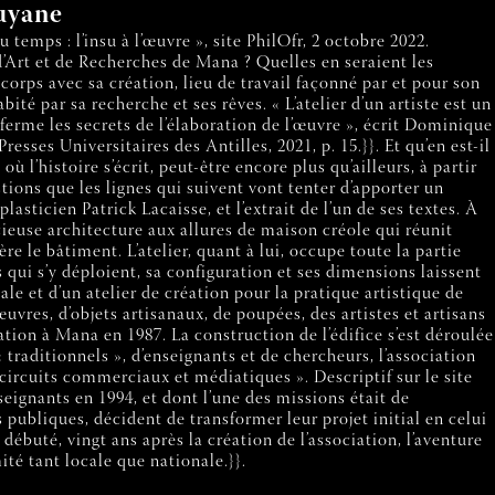
Guyane
emps : l’insu à l’œuvre », site PhilOfr, 2 octobre 2022.
 d’Art et de Recherches de Mana ? Quelles en seraient les
t corps avec sa création, lieu de travail façonné par et pour son
bité par sa recherche et ses rêves. « L’atelier d’un artiste est un
enferme les secrets de l’élaboration de l’œuvre », écrit Dominique
resses Universitaires des Antilles, 2021, p. 15.}}. Et qu’en est-il
ù l’histoire s’écrit, peut-être encore plus qu’ailleurs, à partir
ions que les lignes qui suivent vont tenter d’apporter un
lasticien Patrick Lacaisse, et l’extrait de l’un de ses textes. À
cieuse architecture aux allures de maison créole qui réunit
ère le bâtiment. L’atelier, quant à lui, occupe toute la partie
ls qui s’y déploient, sa configuration et ses dimensions laissent
ale et d’un atelier de création pour la pratique artistique de
uvres, d’objets artisanaux, de poupées, des artistes et artisans
ation à Mana en 1987. La construction de l’édifice s’est déroulée
« traditionnels », d’enseignants et de chercheurs, l’association
 circuits commerciaux et médiatiques ». Descriptif sur le site
seignants en 1994, et dont l’une des missions était de
ns publiques, décident de transformer leur projet initial en celui
 débuté, vingt ans après la création de l’association, l’aventure
é tant locale que nationale.}}.