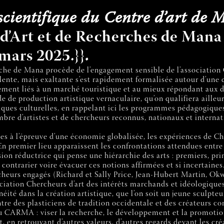
 scientifique du Centre d’art de
 d’Art et de Recherches de Mana 
mars 2025.}}
.
herche de Mana procède de l’engagement sensible de l’associatio
 lente, mais exaltante s’est rapidement formalisée autour d’une 
irement liés à un marché touristique et au mieux répondant aux 
de production artistique vernaculaire, qu’on qualifiera ailleur
iques culturelles, en rappelant ici les programmes pédagogiques 
bre d’artistes et de chercheurs reconnus, nationaux et internat
ises à l’épreuve d’une économie globalisée, les expériences de
n premier lieu apparaissent les confrontations attendues entre cu
ion réductrice qui pense une hiérarchie des arts : premiers, p
ontrarier voire évacuer ces notions affirmées et si incertaines
rcheurs engagés (Richard et Sally Price, Jean-Hubert Martin, Okw
iation Chercheurs d’art des intérêts marchands et idéologiques
éité dans la création artistique, que l’on soit un jeune sculpte
entre des plasticiens de tradition occidentale et des créateurs 
t du CARMA : viser la recherche, le développement et la promotio
rt, en retrouvant d’autres valeurs, d’autres regards devant les