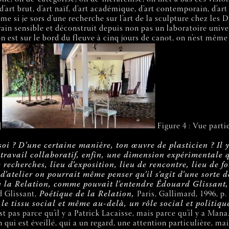
’art brut, d’art naïf, d’art académique, d’art contemporain, d’art
e si je sors d’une recherche sur l’art de la sculpture chez les 
rain sensible et déconstruit depuis non pas un laboratoire univer
on est sur le bord du fleuve à cinq jours de canot, on n’est même
]
Figure 4 : Vue parti
 ? D’une certaine manière, ton œuvre de plasticien ? Il y 
 travail collaboratif, enfin, une dimension expérimentale 
echerches, lieu d’exposition, lieu de rencontre, lieu de f
n d’atelier on pourrait même penser qu’il s’agit d’une sort
e la Relation, comme pouvait l’entendre Édouard Glissant, 
 Glissant,
Poétique de la Relation,
Paris, Gallimard, 1996, p.
le tissu social et même au-delà, un rôle social et politiq
 pas parce qu’il y a Patrick Lacaisse, mais parce qu’il y a Mana
n qui est éveillé, qui a un regard, une attention particulière, m