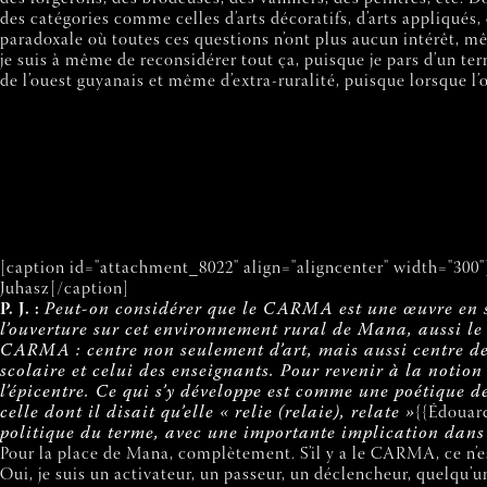
des catégories comme celles d’arts décoratifs, d’arts appliqués, d
paradoxale où toutes ces questions n’ont plus aucun intérêt, mêm
je suis à même de reconsidérer tout ça, puisque je pars d’un ter
de l’ouest guyanais et même d’extra-ruralité, puisque lorsque l’
[caption id="attachment_8022" align="aligncenter" width="300"
Juhasz[/caption]
P. J. :
Peut-on considérer que le CARMA est une œuvre en soi
l’ouverture sur cet environnement rural de Mana, aussi le
CARMA : centre non seulement d’art, mais aussi centre de r
scolaire et celui des enseignants. Pour revenir à la notio
l’épicentre. Ce qui s’y développe est comme une poétique d
celle dont il disait qu’elle « relie (relaie), relate »
{{Édouard
politique du terme, avec une importante implication dans 
Pour la place de Mana, complètement. S’il y a le CARMA, ce n’est
Oui, je suis un activateur, un passeur, un déclencheur, quelqu’u