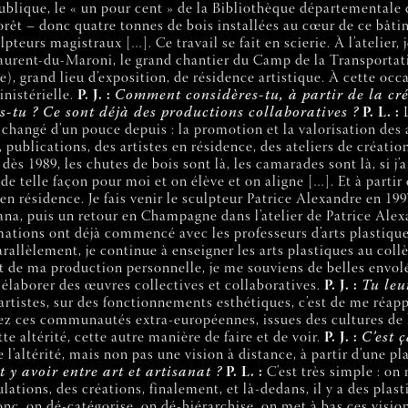
ique, le « un pour cent » de la Bibliothèque départementale de
t – donc quatre tonnes de bois installées au cœur de ce bâtimen
urs magistraux […]. Ce travail se fait en scierie. À l’atelier, j
urent-du-Maroni, le grand chantier du Camp de la Transportation
e), grand lieu d’exposition, de résidence artistique. À cette oc
inistérielle.
P. J. :
Comment considères-tu, à partir de la cré
-tu ? Ce sont déjà des productions collaboratives ?
P. L. :
L
 changé d’un pouce depuis : la promotion et la valorisation des 
, publications, des artistes en résidence, des ateliers de créatio
ès 1989, les chutes de bois sont là, les camarades sont là, si j’
 de telle façon pour moi et on élève et on aligne […]. Et à parti
 en résidence. Je fais venir le sculpteur Patrice Alexandre en 19
ana, puis un retour en Champagne dans l’atelier de Patrice Alex
ations ont déjà commencé avec les professeurs d’arts plastiques.
rallèlement, je continue à enseigner les arts plastiques au collèg
 de ma production personnelle, je me souviens de belles envolées
 élaborer des œuvres collectives et collaboratives.
P. J. :
Tu leu
rtistes, sur des fonctionnements esthétiques, c’est de me réapp
 chez ces communautés extra-européennes, issues des cultures de l
te altérité, cette autre manière de faire et de voir.
P. J. :
C’est 
l’altérité, mais non pas une vision à distance, à partir d’une
 y avoir entre art et artisanat ?
P. L. :
C’est très simple : on 
lations, des créations, finalement, et là-dedans, il y a des plast
onc, on dé-catégorise, on dé-hiérarchise, on met à bas ces visio