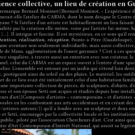
ience collective, un lieu de création en 
 remarque Bernard Moninot{{Bernard Moninot, « L’expérience du t
carnerait-elle l’atelier du CARMA, dont le nom désigne le Centre
yane ? Si l’atelier d’un artiste est habituellement un lieu faisan
habité par la création elle-même, voire par l’artiste lui-même, ha
[…]. Il intrigue et fascine. Il est mystérieux, en ce sens qu’il r
tention, réalisation, réception
, Pointe-à-Pitre (Guadeloupe), P
à une aventure non seulement individuelle, mais aussi collective, o
e de Mana, agglomération de l’ouest guyanais ? C’est à ces quest
ce singulière, à travers aussi un entretien avec son créateur, le p
sonnel, celui du CARMA est un espace ouvert à l’entrée d’une spa
elier. L’ensemble est entouré par un jardin qui s’étend loin derri
t, protégeant ainsi du soleil ou des pluies. Le matériel, les outi
et de ce lieu avait été initialement celui d’une habitation famili
une importante collection de pièces, de sculptures, d’objets, d’œ
sse et son épouse Setti ont acquis et étudiés depuis leur install
heurs d’art{{Composée d’artistes « contemporains » et d’artistes 
 orales en les confrontant aux arts occidentaux et en créant des
r/artistes-auteurs/}} qu’il a fondée avec un sculpteur et deux en
 et Setti, encouragés par la collectivité locale et les institutio
public, piloté par l’association Chercheurs d’art. C’est ainsi qu’a
’Art Contemporain d’Intérêt National, qui assoit sa légitimit