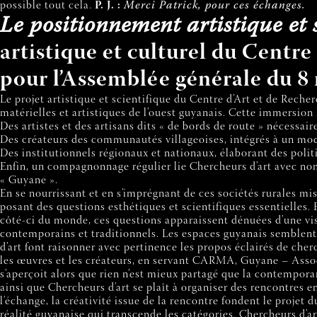
possible tout cela.
P. J. :
Merci Patrick, pour ces échanges.
Le positionnement artistique et
artistique et culturel du Centre
pour l’Assemblée générale du 8 
Le projet artistique et scientifique du Centre d’Art et de Rec
matérielles et artistiques de l’ouest guyanais. Cette immersion
Des artistes et des artisans dits « de bords de route » nécessa
Des créateurs des communautés villageoises, intégrés à un mode 
Des institutionnels régionaux et nationaux, élaborant des polit
Enfin, un compagnonnage régulier lie Chercheurs d’art avec nom
« Guyane ».
En se nourrissant et en s’imprégnant de ces sociétés rurales m
posant des questions esthétiques et scientifiques essentielles. E
côté-ci du monde, ces questions apparaissent dénuées d’une vis
contemporains et traditionnels. Les espaces guyanais semblent c
d’art font raisonner avec pertinence les propos éclairés de che
les œuvres et les créateurs, en servant CARMA, Guyane – Assoc
s’aperçoit alors que rien n’est mieux partagé que la contemporan
ainsi que Chercheurs d’art se plaît à organiser des rencontres 
l’échange, la créativité issue de la rencontre fondent le proje
réalité guyanaise qui transcende les catégories. Chercheurs d’a