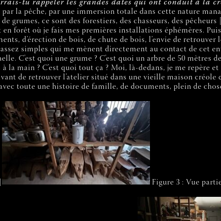
rrais-tu rappeler les grandes dates qui ont conduit à la
r la pêche, par une immersion totale dans cette nature mananais
s, de grumes, ce sont des forestiers, des chasseurs, des pêcheur
t en forêt où je fais mes premières installations éphémères. Puis
ments, d’érection de bois, de chute de bois, l’envie de retrouver
ons assez simples qui me mènent directement au contact de cet e
helle. C’est quoi une grume ? C’est quoi un arbre de 50 mètres d
à la main ? C’est quoi tout ça ? Moi, là-dedans, je me repère et
vant de retrouver l’atelier situé dans une vieille maison créole 
avec toute une histoire de famille, de documents, plein de chose
]
Figure 3 : Vue partie