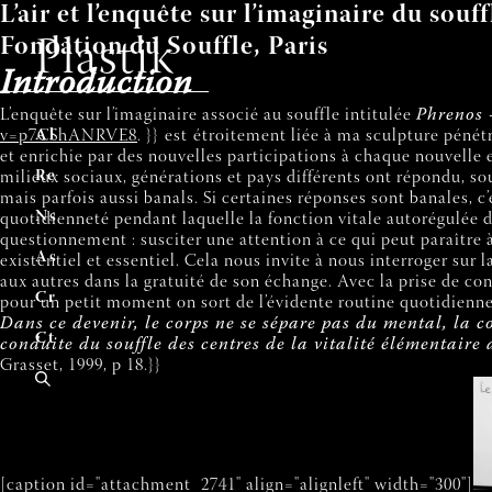
L’air et l’enquête sur l’imaginaire du so
Fondation du Souffle, Paris
Plastik
Introduction
L’enquête sur l’imaginaire associé au souffle intitulée
Phrenos 
v=p7CShANRVE8
A
ccuei
l
.
}}
est
étroitement liée à ma sculpture pénétr
et enrichie par des nouvelles participations à chaque nouvelle 
R
evu
e
milieux sociaux, générations et pays différents ont répondu, so
mais parfois aussi banals. Si certaines réponses sont banales, c
N
uméro
s
quotidienneté pendant laquelle la fonction vitale autorégulée de
questionnement : susciter une attention à ce qui peut paraître à
A
uteur
s
existentiel et essentiel. Cela nous invite à nous interroger sur 
aux autres dans la gratuité de son échange. Avec la prise de co
C
ontribue
r
pour un petit moment on sort de l’évidente routine quotidienne
Dans ce devenir, le corps ne se sépare pas du mental, la co
C
ontac
t
conduite du souffle des centres de la vitalité élémentaire a
Grasset, 1999, p 18.}}
[caption id="attachment_2741" align="alignleft" width="300"]