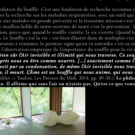
a Fondation du Souffle. C’est une fondation de recherche reconnue 
r la recherche sur les maladies respiratoires, avec un outil qui
e aux malades en grande précarité et la troisième mission c’est 
 maillon faible de notre système de santé c’est la prévention.
L
ation, parce que, quand le
souffle s’arrête, la vie s’arrête. Quand 
Le Souffle c’est la vie » est bien illustré dans de multiples circ
éussir à réanimer, le premier signe qu’on va entendre c’est sa r
l’observation empirique de l’importance du souffle pour la vie q
ien sûr l’Air invisible et illimité qui nous traverse. Ce so
, après nous en être comme nourris. […] exactement comme l’
n, soit par sa condensation, de même l’Air invisible nous tr
e, il meurt. L’Âme est un Souffle qui nous anime, qui nous 
let ») Toulon, Les Presses du Midi, 2014, pp. 49-50.}}
Le phil
n. Il affirme que sans l’air on n’existe pas. Qu’est-ce que vou