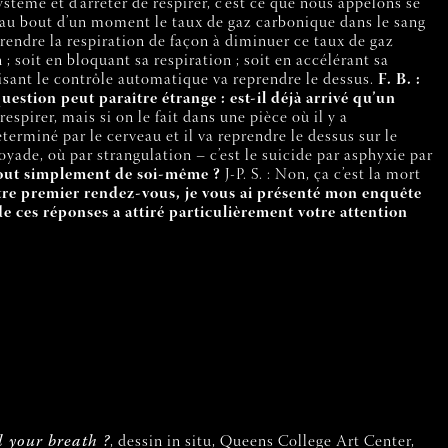
ystème et d’arrêter de respirer, c’est ce que nous appelons se
e au bout d’un moment le taux de gaz carbonique dans le sang
prendre la respiration de façon à diminuer ce taux de gaz
n ; soit en bloquant sa respiration ; soit en accélérant sa
fisant le contrôle automatique va reprendre le dessus.
F. B. :
estion peut paraître étrange : est-il déjà arrivé qu’un
respirer, mais si on le fait dans une pièce où il y a
terminé par le cerveau et il va reprendre le dessus sur le
oyade, où par strangulation – c’est le suicide par asphyxie par
 tout simplement de soi-même ?
J-P. S. : Non, ça c’est la mort
tre premier rendez-vous, je vous ai présenté mon enquête
 ces réponses a attiré particulièrement votre attention
l your breath ?
, dessin in situ, Queens College Art Center,