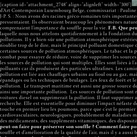
[caption id="attachment_2748" align="alignleft" width="300"]
d’Art Contemporain Luxembourg Belge, commissariat : Pauline
J-P. S. : Nous avons des racines gréco-romaines très importantes
pressentaient. Ils observaient beaucoup les phénomènes nature
comprenaient l’importance du souffle pour la vie.
F.B. Que peu
laquelle nous nous attelons quotidiennement à la Fondation du Sou
pollutions. Il y a bien-sûr une pollution atmosphérique extérieu
n’oublie trop de le dire, mais le principal polluant domestique 
certaines sources de pollution atmosphériques. Le tabac et la 
combat pour essayer de réduire, voire de supprimer les sources 
les sources de pollution qui sont multiples. Elles sont liées à 
polluants car ils produisent des particules ultrafines. Les cami
pollution est liée aux chauffages urbains au fioul ou au gaz, ma
épandages ou les techniques de brulages. Les feux de forêt et le
pollution.
Le transport maritime est aussi une grosse source de 
ainsi une importante pollution.
Les sources de pollution sont mu
voitures diesel on supprimerait la pollution. Il faut supprimer
recherche. Elle est essentielle pour diminuer l’impact néfaste de
touche en premier lieu les poumons, parce que c’est le premier fi
cardiovasculaires, neurologiques, probablement de maladies mé
des médicaments, des suppléments vitaminiques, des dispositifs
peut-on faire pour préserver son souffle ? Comment faire pou
souffle et d’amélioration de la qualité de l’air, mais il y a au