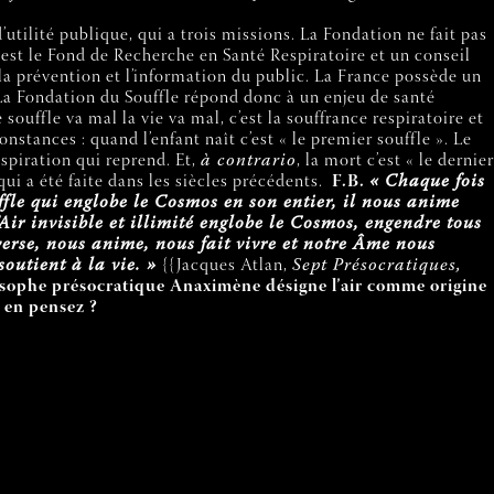
d’utilité publique, qui a trois missions. La Fondation ne fait pas
 est le Fond de Recherche en Santé Respiratoire et un conseil
la prévention et l’information du public. La France possède un
a Fondation du Souffle répond donc à un enjeu de santé
le souffle va mal la vie va mal, c’est la souffrance respiratoire et
onstances : quand l’enfant naît c’est « le premier souffle ». Le
espiration qui reprend. Et,
à contrario
, la mort c’est « le dernier
ui a été faite dans les siècles précédents.
F.B.
« Chaque fois
uffle qui englobe le Cosmos en son entier, il nous anime
Air invisible et illimité englobe le Cosmos, engendre tous
averse, nous anime, nous fait vivre et notre Âme nous
soutient à la vie. »
{{Jacques Atlan,
Sept Présocratiques,
osophe présocratique Anaximène désigne l’air comme origine
s en pensez ?