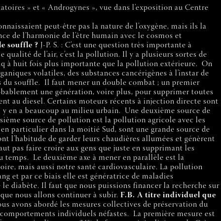
tatoires » et « Androgynes », vue dans l’exposition au Centre
nnaissaient peut-être pas la nature de l’oxygène, mais ils la
ce de l’harmonie de l’être humain avec le cosmos et
e souffle ?
J-P. S. : C’est une question très importante à
lité de l’air, c’est la pollution. Il y a plusieurs sortes de
nq à huit fois plus importante que la pollution extérieure.
On
ganiques volatiles, des substances cancérigènes à l’instar de
 du souffle.
Il faut mener un double combat ; un premier
probablement une génération, voire plus, pour supprimer toutes
ment au diesel. Certains moteurs récents à injection directe sont
il y en a beaucoup au milieu urbain.
Une deuxième source de
isième source de pollution est la pollution agricole avec les
, en particulier dans la moitié Sud, sont une grande source de
 ont l’habitude de garder leurs chaudières allumées et génèrent
faut pas faire croire aux gens que juste en supprimant les
du temps.
Le deuxième axe à mener en parallèle est la
toire, mais aussi notre santé cardiovasculaire. La pollution
ang et par ce biais elle est génératrice de maladies
 diabète. Il faut que nous puissions financer la recherche sur
 que nous allons continuer à subir.
F.B. A titre individuel que
 nous avons abordé les mesures collectives de préservation du
de comportements individuels néfastes.
La première mesure est