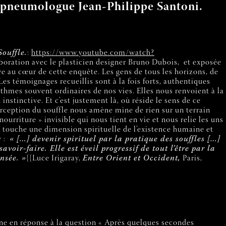
in pneumologue Jean-Philippe Santoni.
ouffle.
:
https://www.youtube.com/watch?
boration avec le plasticien designer Bruno Dubois,
et exposée
ve au cœur de cette enquête. Les gens de tous les horizons, de
es témoignages recueillis sont à la fois forts, authentiques
ythmes souvent ordinaires de nos vies. Elles nous renvoient à la
nstinctive. Et c’est justement là, où réside le sens de ce
perception du souffle nous amène mine de rien sur un terrain
nourriture » invisible qui nous tient en vie et nous relie les uns
On touche une dimension spirituelle de l’existence humaine et
 :
«
[…]
devenir spirituel par la pratique des souffles
[…]
oir-faire. Elle est éveil progressif de tout l’être par la
nsée. »
{{Luce Irigaray,
Entre Orient et Occident,
Paris,
ne en réponse à la question « Après quelques secondes