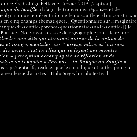
expirez ? », Collège Bellevue Crosne, 2019.[/caption]
anque du Souffle
, il s’agit de trouver des réponses et de
une dynamique représentationnelle du souffle et d’un constat sur
es en cinq champs thématiques.{{Questionnaire sur l’imaginaire
banque-du-souffle-phrenos-questionnaire-sur-le-souffle/
}} Je
Puissais. Nous avons essayé de « géographier » et de rendre
éler les non-dits qui circulent autour de la notion de
s et images mentales, ces ‘‘correspondances’’ au sens
x des mots : c’est en elles que se logent nos mondes
eption – perception accompagnée de réflexion et de
nalyse de l’enquête « Phrenos – la Banque du Souffle »
–
lus représentatifs, réalisée par le sociologue et anthropologue
a résidence d’artistes L’H du Siège, lors du festival