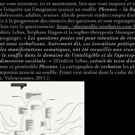
ue vous ressentez, ici et maintenant, lors que vous inspirez et 
de l’enquête sur l’imaginaire associé au souffle
Phrenos – la B
 adolescents, adultes, seniors, afin de pouvoir rendre compte d’
e à la progression des énoncés des questions et sont regroupé
 lien vers le questionnaire:
https://phrenosfilo.wordpress.com/
Frédéric Lebas, Stéphane Hugon et la sophro-thérapeute Monique 
témoignages.
« Les questions posées ont pour intention de rév
t nous verbalisons. Autrement dit, ces évocations poétique
t les manifestations somatiques, ont été recueillis aux creu
r le souffle dans le domaine de l’intelligible et de l’aperc
 dimension sociétale. »
{{
Frédéric Lebas,
extrait
de texte d’a
nore et pénétrable
Phrenos
. La cartographie de
verbatim
les p
porain associé au souffle. Projet s’est réalisé dans le cadre de l
ve,
Valenciennes, 2011.}}