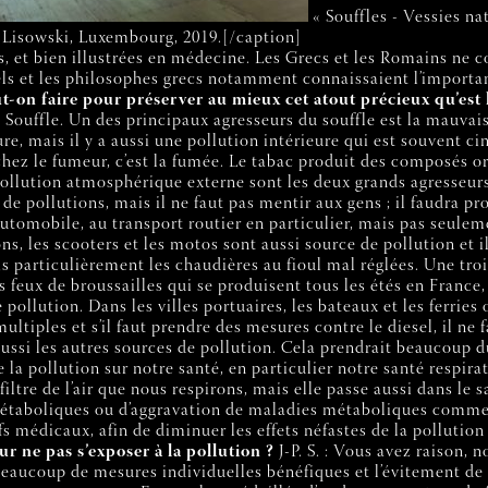
« Souffles - Vessies na
 Lisowski, Luxembourg, 2019.[/caption]
, et bien illustrées en médecine. Les Grecs et les Romains ne co
ls et les philosophes grecs notamment connaissaient l’importan
t-on faire pour préserver au mieux cet atout précieux qu’est l
ffle. Un des principaux agresseurs du souffle est la mauvaise qua
re, mais il y a aussi une pollution intérieure qui est souvent ci
chez le fumeur, c’est la fumée. Le tabac produit des composés or
pollution atmosphérique externe sont les deux grands agresseurs
de pollutions, mais il ne faut pas mentir aux gens ; il faudra 
l’automobile, au transport routier en particulier, mais pas seule
ons, les scooters et les motos sont aussi source de pollution et 
is particulièrement les chaudières au fioul mal réglées. Une tro
s feux de broussailles qui se produisent tous les étés en France
pollution. Dans les villes portuaires, les bateaux et les ferries
ltiples et s’il faut prendre des mesures contre le diesel, il ne 
 aussi les autres sources de pollution. Cela prendrait beaucoup 
 la pollution sur notre santé, en particulier notre santé respira
ltre de l’air que nous respirons, mais elle passe aussi dans le s
taboliques ou d’aggravation de maladies métaboliques comme le
 médicaux, afin de diminuer les effets néfastes de la pollution
r ne pas s’exposer à la pollution ?
J-P. S. : Vous avez raison,
ssi beaucoup de mesures individuelles bénéfiques et l’évitement 