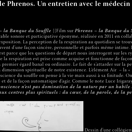
uffle Phrenos. Un entretien avec le médec
– la Banque du Souffle
{{Film sur
Phrenos – la Banque du S
able sonore et participative éponyme, réalisée en 2011 en colla
exposition. La perception de la respiration au quotidien se trou
uvent d’une façon sincère, personnelle et parfois même intime. L
’est parce que les questions de départ nous interrogent sur les r
 la respiration est prise comme acquise et fonctionne de façon i
 premier égard banal ou ordinaire. Le fait de s’attarder sur la 
la dimension spirituelle de notre existence. L’élément Air – la « 
nscience du souffle on pense à la vie mais aussi à sa finitude. 
 et de la façon automatique d’agir. Comme le note Luce Irigaray
nscience n’est pas domination de la nature par un habile sav
ux centres plus spirituels : du cœur, de la parole, de la pe
Dessin d’une collégien