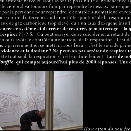
le du système nerveux. Nous avons la possibilité d’influencer ce s
le cérébral va toujours finir par reprendre le dessus, parce qu
ite par la personne pour reprendre le contrôle automatique et re
possibilité d’intervenir sur le contrôle spontané de la respiratio
 taux de gaz carbonique trop élevé, ou à un taux d’oxygène insuf
er ce système et d’arrêter de respirer, je m’interroge – la qu
respirer ?
J-P. S. : On peut essayer de se suicider en arrêtant de 
ujours avoir le contrôle automatique de la respiration. Il est dé
 y parviennent en se mettant sous l’eau – c’est le suicide par n
a violence et la douleur ? Ne peut-on pas arrêter de respirer
ête tout seul, la respiration s’arrête naturellement.
Lors de no
Souffle
qui compte aujourd’hui plus de 2000 réponses. Une de
How often do you fee