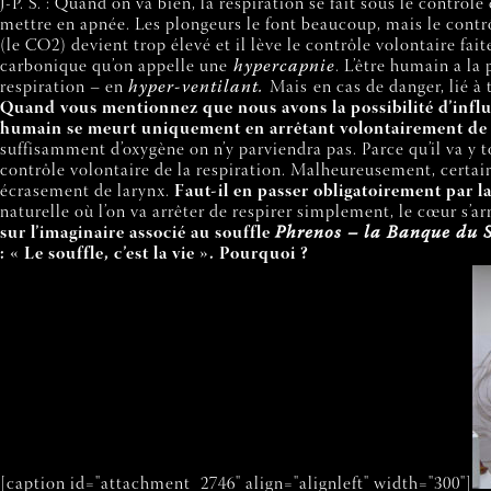
J-P. S. : Quand on va bien, la respiration se fait sous le contrô
mettre en apnée. Les plongeurs le font beaucoup, mais le contrô
(le CO2) devient trop élevé et il lève le contrôle volontaire fa
carbonique qu’on appelle une
hypercapnie
. L’être humain a la 
respiration – en
hyper-ventilant.
Mais
en cas de danger, lié à
Quand vous mentionnez que nous avons la possibilité d’influenc
humain se meurt uniquement en arrêtant volontairement de 
suffisamment d’oxygène on n’y parviendra pas. Parce qu’il va y to
contrôle volontaire de la respiration. Malheureusement, certains
écrasement de larynx.
Faut-il en passer obligatoirement par l
naturelle où l’on va arrêter de respirer simplement, le cœur s’arr
sur l’imaginaire associé au souffle
Phrenos – la Banque du 
: « Le souffle, c’est la vie ». Pourquoi ?
[caption id="attachment_2746" align="alignleft" width="300"]