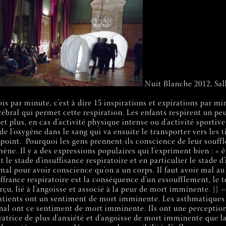
Nuit Blanche 2012, Sal
s par minute, c’est à dire 15 inspirations et expirations par m
rébral qui permet cette respiration. Les enfants respirent un pe
 et plus, en cas d’activité physique intense ou d’activité sportiv
e l’oxygène dans le sang qui va ensuite le transporter vers les t
point.
Pourquoi les gens prennent-ils conscience de leur souff
e. Il y a des expressions populaires qui l’expriment bien : « êt
 le stade d’insuffisance respiratoire et en particulier le stade d
r mal pour avoir conscience qu’on a un corps. Il faut avoir mal 
uffrance respiratoire est la conséquence d’un essoufflement, le
perçu, lié à l’angoisse et associé à la peur de mort imminente.
}}
–
patients ont un sentiment de mort imminente. Les asthmatiques
nal ont ce sentiment de mort imminente. Ils ont une perception
ératrice de plus d’anxiété et d’angoisse de mort imminente que l