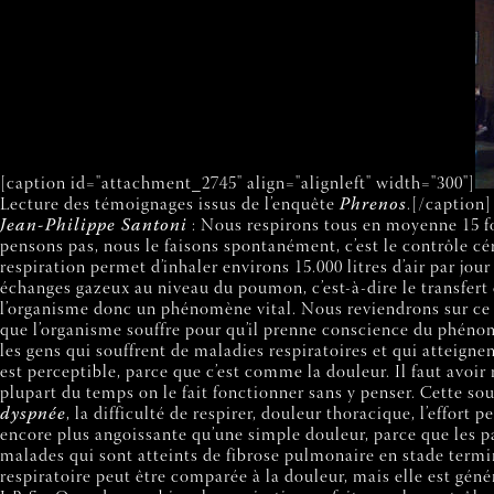
[caption id="attachment_2745" align="alignleft" width="300"]
Lecture des témoignages issus de l’enquête
Phrenos
.[/caption]
Jean-Philippe Santoni
: Nous respirons tous en moyenne 15 foi
pensons pas, nous le faisons spontanément, c’est le contrôle cé
respiration permet d’inhaler environs 15.000 litres d’air par jour
échanges gazeux au niveau du poumon, c’est-à-dire le transfert d
l’organisme donc un phénomène vital. Nous reviendrons sur ce 
que l’organisme souffre pour qu’il prenne conscience du phénomèn
les gens qui souffrent de maladies respiratoires et qui atteignent
est perceptible, parce que c’est comme la douleur. Il faut avoi
plupart du temps on le fait fonctionner sans y penser. Cette so
dyspnée
, la difficulté de respirer, douleur thoracique, l’effort 
encore plus angoissante qu’une simple douleur, parce que les 
malades qui sont atteints de fibrose pulmonaire en stade termi
respiratoire peut être comparée à la douleur, mais elle est gén