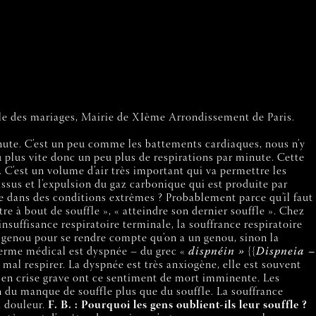
le des mariages, Mairie de XIème Arrondissement de Paris.
inute. C’est un peu comme les battements cardiaques, nous n’y
u plus vite donc un peu plus de respirations par minute. Cette
e. C’est un volume d’air très important qui va permettre les
issus et l’expulsion du gaz carbonique qui est produite par
le dans des conditions extrêmes ? Probablement parce qu’il faut
re à bout de souffle », « atteindre son dernier souffle ». Chez
’insuffisance respiratoire terminale, la souffrance respiratoire
au genou pour se rendre compte qu’on a un genou, sinon la
 terme médical est dyspnée – du grec «
dispnéin »
{{
Dispneia –
 mal respirer. La dyspnée est très anxiogène, elle est souvent
 en crise grave ont ce sentiment de mort imminente. Les
 du manque de souffle plus que du souffle. La souffrance
a douleur.
F. B. : Pourquoi les gens oublient-ils leur souffle ?