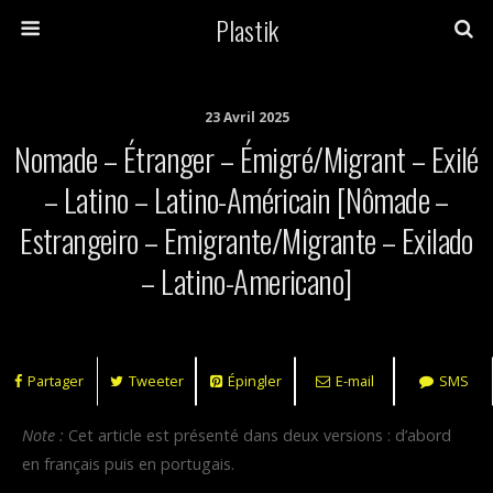
Plastik
23 Avril 2025
Nomade – Étranger – Émigré/migrant – Exilé
– Latino – Latino-Américain [Nômade –
Estrangeiro – Emigrante/migrante – Exilado
– Latino-Americano]
Partager
Tweeter
Épingler
E-mail
SMS
Note :
Cet article est présenté dans deux versions : d’abord
en français puis en portugais.