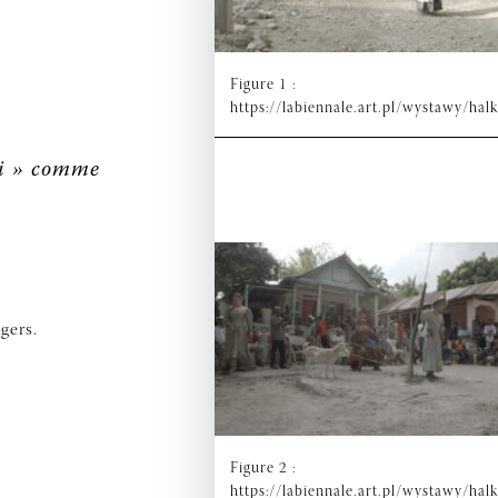
Figure 1 :
https://labiennale.art.pl/wystawy/hal
ti » comme
gers.
Figure 2 :
https://labiennale.art.pl/wystawy/hal