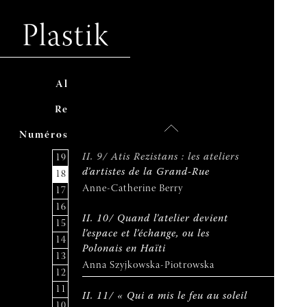
I. 7/ La question coloniale comme
déplacement géographique de lieux
Plastik
de création : Minia Biabiany à
l’œuvre
Cécile Bourgade
A
ccuei
l
I. 8/ La Caraïbe en Picardie :
R
evu
e
l’atelier d’Alain Salevor
Alain Salevor et Guillaume Robillard
N
uméro
s
II. 9/ Atis Rezistans : les ateliers
19
d’artistes de la Grand-Rue
18
Anne-Catherine Berry
17
16
II. 10/ Quand l’atelier devient
15
l’espace et l’échange, ou les
14
Polonais en Haïti
13
Anna Szyjkowska-Piotrowska
12
11
II. 11/ « Qui a mis le feu au soleil
10