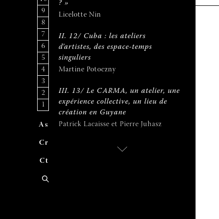
? »
9
Licelotte Nin
8
7
II. 12/ Cuba : les ateliers
6
d’artistes, des espace-temps
5
singuliers
4
Martine Potoczny
3
III. 13/ Le CARMA, un atelier, une
2
expérience collective, un lieu de
1
création en Guyane
Patrick Lacaisse et Pierre Juhasz
A
uteur
s
C
ontribue
r
C
ontac
t