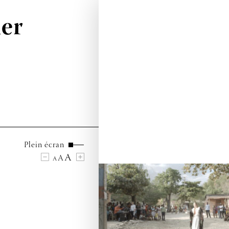
ier
Plein écran
A
A
A