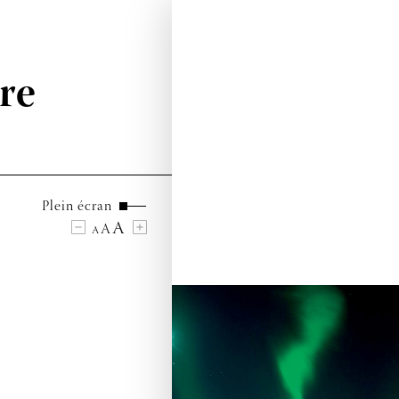
re
Plein écran
A
A
A