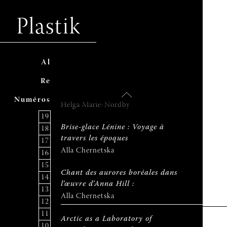
Border-Crossing Exercises in the
United States of Barents Under the
Plastik
Command of Pikene på Broen and
Barents Liberation Army
Luba Kuzovnikova
A
ccuei
l
SALT: A Nomadic Initiative for
R
evu
e
Art, Culture and Environment in
the Arctic
N
uméro
s
Helga Marie-Nordby
19
Brise-glace Lénine : Voyage à
18
travers les époques
17
Alla Chernetska
16
15
Chant des aurores boréales dans
14
l’œuvre d’Anna Hill :
13
Alla Chernetska
12
11
Arctic as a Laboratory of
10