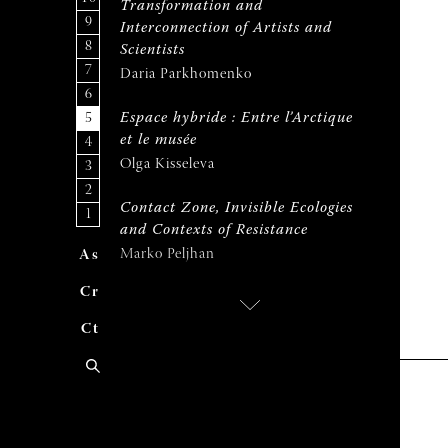
Transformation and
9
Interconnection of Artists and
8
Scientists
7
Daria Parkhomenko
6
5
Espace hybride : Entre l’Arctique
et le musée
4
Olga Kisseleva
3
2
Contact Zone, Invisible Ecologies
1
and Contexts of Resistance
Marko Peljhan
A
uteur
s
C
ontribue
r
C
ontac
t