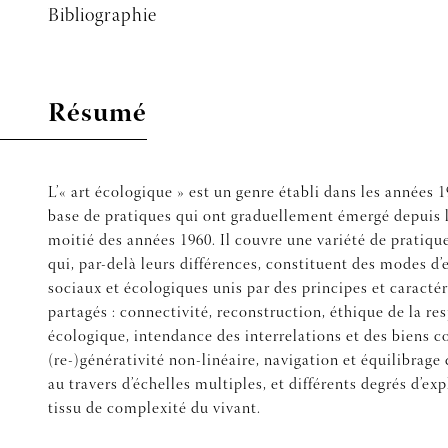
Bibliographie
Résumé
L’« art écologique » est un genre établi dans les années 1
base de pratiques qui ont graduellement émergé depuis 
moitié des années 1960. Il couvre une variété de pratique
qui, par-delà leurs différences, constituent des modes 
sociaux et écologiques unis par des principes et caracté
partagés : connectivité, reconstruction, éthique de la re
écologique, intendance des interrelations et des biens
(re-)générativité non-linéaire, navigation et équilibrag
au travers d’échelles multiples, et différents degrés d’ex
tissu de complexité du vivant.