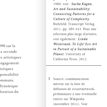
1960, voir :
Sacha Kagan,
Art and Sustainability:
Connecting Patterns for a
Culture of Complexity
,
Bielefeld: Transcript Verlag,
2011, pp. 269-343. Pour une
sélection plus large d’artistes,
voir également :
Linda
Weintraub, To Life! Eco Art
990 sur la
in Pursuit of a Sustainable
la seconde
Planet
, University of
s artistiques
California Press, 2012.
d’engagement
ristiques
sponsabilité
3
Source: communication
 communs,
interne sur la liste de
e dynamique
diffusion de ecoartnetwork,
ploration du
préliminaire à une éventuelle
entrée sur Wikipedia
(novembre 2011). Voir