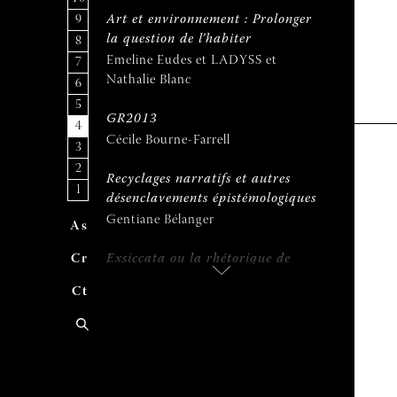
9
Art et environnement : Prolonger
la question de l’habiter
8
Emeline Eudes et LADYSS et
7
Nathalie Blanc
6
5
GR2013
4
Cécile Bourne-Farrell
3
2
Recyclages narratifs et autres
1
désenclavements épistémologiques
Gentiane Bélanger
A
uteur
s
C
ontribue
r
Exsiccata ou la rhétorique de
l’herbier
C
ontac
t
Eugénie Denarnaud
Le vivant végétal à la mesure du
temps
Elisabeth Amblard