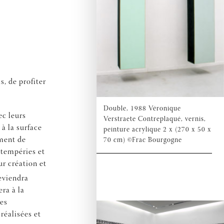
s, de profiter
Double, 1988 Véronique
ec leurs
Verstraete Contreplaqué, vernis,
à la surface
peinture acrylique 2 x (270 x 50 x
ement de
70 cm) ©Frac Bourgogne
ntempéries et
r création et
eviendra
era à la
ces
réalisées et