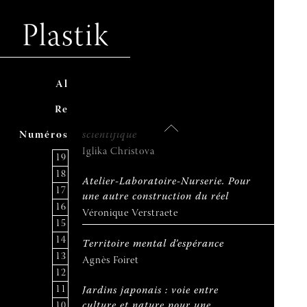
l’humain
Plastik
Catherine Voison
Arts et Science : un dialogue et
dans quel but ?
A
ccuei
l
Yorghos Remvikos
R
evu
e
L’errance dans la créativité
N
uméro
s
scientifique
Iglika Christova
19
18
Atelier-Laboratoire-Nurserie. Pour
17
une autre construction du réel
16
Véronique Verstraete
15
14
Territoire mental d’espérance
13
Agnès Foiret
12
11
Jardins japonais : voie entre
10
culture et nature pour une