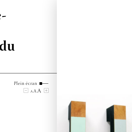
e-
 du
Plein écran
A
A
A