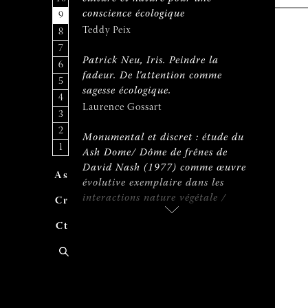
conscience écologique
9
Teddy Peix
8
7
Patrick Neu, Iris. Peindre la
6
fadeur. De l’attention comme
5
sagesse écologique.
4
Laurence Gossart
3
2
Monumental et discret : étude du
1
Ash Dome/ Dôme de frênes de
David Nash (1977) comme œuvre
A
uteur
s
évolutive exemplaire dans les
interactions nature végétale /
C
ontribue
r
artefact artistique.
C
ontac
t
Elisabeth Amblard
De la modulation comme principe
écologique : Performer sur le motif
Pascale Weber