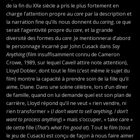
de la fin du XXe siècle a pris le plus fortement en
charge l’attention propre au
care
par la description et
la narration fine qu’ils nous donnent du
caring
, ce que
serait l’agentivité propre du
care
, et la grande
diversité des formes du
care
. Je mentionnerai d’abord
le personnage incarné par John Cusack dans
Say
Anything
(film insuffisamment connu de Cameron
Crowe, 1989, sur lequel Cavell attire note attention),
Lloyd Dobler, dont tout le film (c’est même
le
sujet du
film) montre la capacité à prendre soin de la fille qu’il
aime, Diane. Dans une scène célèbre, lors d’un dîner
de famille, quand on lui demande quel est son plan de
carrière, Lloyd répond qu’il ne veut « rien vendre, ni
rien transformer » (
I don’t want to sell anything, I don’t
want to process anything
) » mais s’occuper, « take care »
de cette fille (
That’s what I’m good at
). Tout le film (tout
le jeu de Cusack) est conçu de façon à nous faire aimer