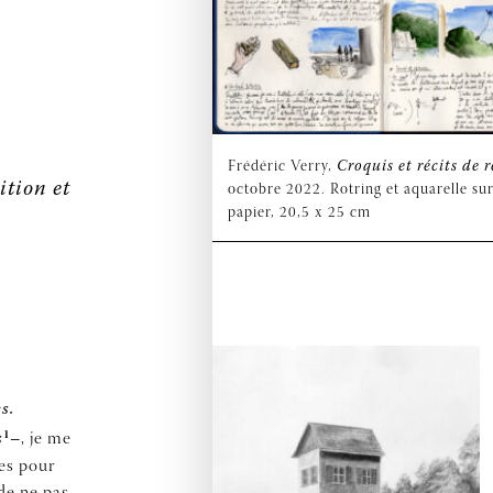
Frédéric Verry,
Croquis et récits de r
ition et
octobre 2022. Rotring et aquarelle su
papier, 20,5 x 25 cm
s.
1
s
–
, je me
ves pour