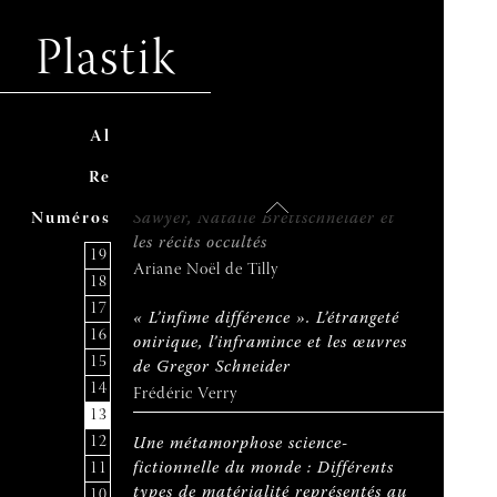
Anitra Lourie
Plastik
Le bruit des images : une
esthétique conspirationniste ?
Ambre Charpier et Kim Sacks
A
ccuei
l
Conjuguer humour et fiction pour
R
evu
e
réinterpréter l’histoire : Carol
N
uméro
s
Sawyer, Natalie Brettschneider et
les récits occultés
19
Ariane Noël de Tilly
18
17
« L’infime différence ». L’étrangeté
16
onirique, l’inframince et les œuvres
15
de Gregor Schneider
14
Frédéric Verry
13
12
Une métamorphose science-
11
fictionnelle du monde : Différents
types de matérialité représentés au
10