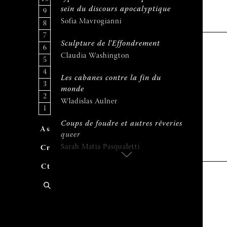
sein du discours apocalyptique
9
Sofia Mavrogianni
8
7
Sculpture de l’Effondrement
6
Claudia Washington
5
4
Les cabanes contre la fin du
3
monde
2
Wladislas Aulner
1
Coups de foudre et autres rêveries
A
uteur
s
queer
Sarah Matia Pasqualetti
C
ontribue
r
C
ontac
t
Les ballets de Maurice Béjart THE
KABUKI (1986), M (1993) et la
culture japonaise : la consistance
et les métamorphoses de la
tradition du monde théâtral
Wakako Tanabe