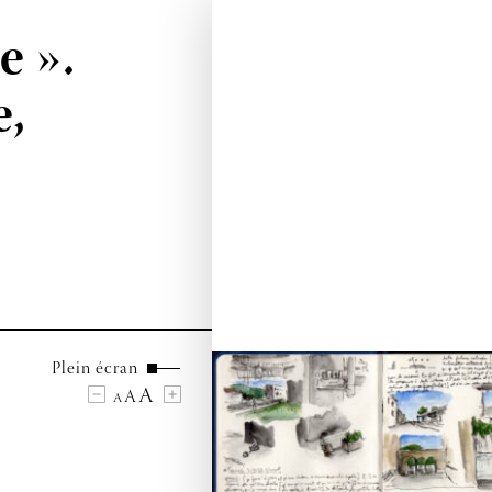
e ».
e,
Plein écran
A
A
A