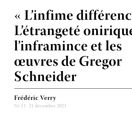
Gregor Schneider
« L’infime différenc
L’étrangeté oniriqu
l’inframince et les
œuvres de Gregor
Schneider
Frédéric Verry
Nr 13 . 21 décembre 2023