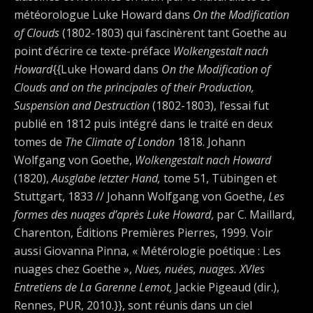
météorologue Luke Howard dans
On the Modification
of Clouds
(1802-1803) qui fascinèrent tant Goethe au
point d’écrire ce texte-préface
Wolkengestalt nach
Howard
{{Luke Howard dans
On the Modification of
Clouds and on the principales of their Production,
Suspension and Destruction
(1802-1803), l’essai fut
publié en 1812 puis intégré dans le traité en deux
tomes de
The Climate of London
1818. Johann
Wolfgang von Goethe,
Wolkengestalt nach Howard
(1820),
Ausglabe letzter Hand,
tome 51, Tübingen et
Stuttgart, 1833 // Johann Wolfgang von Goethe,
Les
formes des nuages d’après Luke Howard
, par C. Maillard,
Charenton, Éditions Premières Pierres, 1999. Voir
aussi Giovanna Pinna, « Métérologie poétique : Les
nuages chez Goethe »,
Nues, nuées, nuages. XVIes
Entretiens de La Garenne Lemot,
Jackie Pigeaud (dir.),
Rennes, PUR, 2010.}}, sont réunis dans un ciel